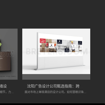
沈阳文化墙设计公司：文化墙设计优势解析
沈阳广告设计公司甄选指南：跨行业案例是关键，“翼风传力”助你避坑
沈阳文化墙设计公司在设计过程中注重细节，力求为用户提供优质的服务。通过文化墙设计，不仅能够提升空间美感、传承历史文化，还能强化品牌形象、优化空间功能、促进文化交流，同时降低装修成本。
面对市场上琳琅满目的设计公司，如何慧眼识珠，避免“踩坑”，今天，我们就来聊聊甄选沈阳广告设计公司时，一个常被忽视却至关重要的考量因素——跨行业案例的丰富度，并探讨为何“翼风传力”可以作为你避坑的参考。